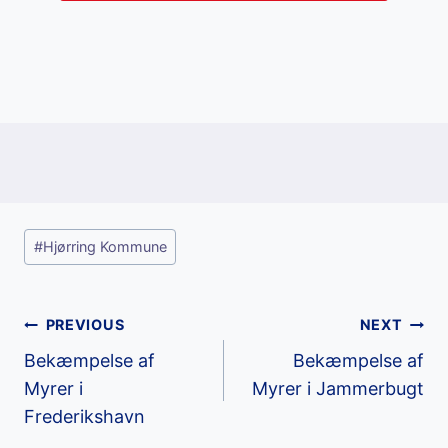
Post
#
Hjørring Kommune
Tags:
Post
PREVIOUS
NEXT
Bekæmpelse af
Bekæmpelse af
navigation
Myrer i
Myrer i Jammerbugt
Frederikshavn