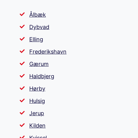
Ålbæk
Dybvad
Elling
Frederikshavn
Gærum
Haldbjerg
Hørby
Hulsig
Jerup
Kilden
Kvissel