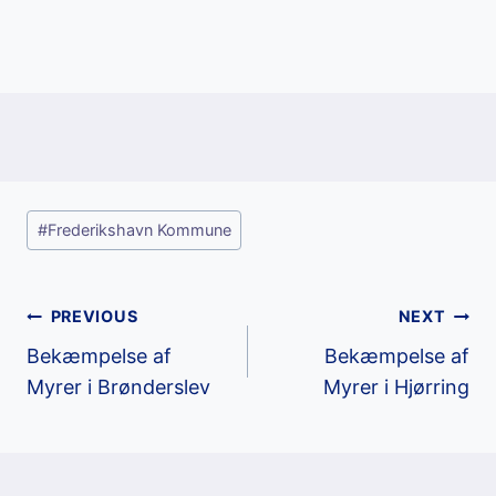
Post
#
Frederikshavn Kommune
Tags:
Post
PREVIOUS
NEXT
Bekæmpelse af
Bekæmpelse af
navigation
Myrer i Brønderslev
Myrer i Hjørring