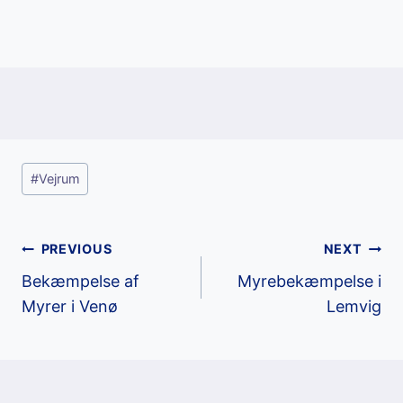
Post
#
Vejrum
Tags:
Post
PREVIOUS
NEXT
Bekæmpelse af
Myrebekæmpelse i
navigation
Myrer i Venø
Lemvig