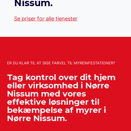
Nissum.
Se priser for alle tjenester
ER DU KLAR TIL AT SIGE FARVEL TIL MYREINFESTATIONER?
Tag kontrol over dit hjem
eller virksomhed i Nørre
Nissum med vores
effektive løsninger til
bekæmpelse af myrer i
Nørre Nissum.