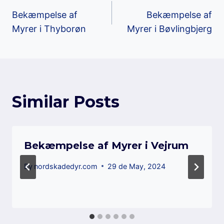
Post
Bekæmpelse af
Bekæmpelse af
navigation
Myrer i Thyborøn
Myrer i Bøvlingbjerg
Similar Posts
Bekæmpelse af Myrer i Vejrum
By
nordskadedyr.com
29 de May, 2024