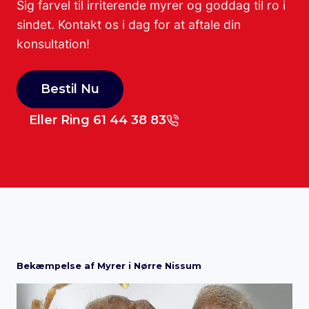
Sig farvel til irriterende myrer og goddag til ro i
sindet. Kontakt os i dag for at aftale din
konsultation!
Bestil Nu
Eller Ring 61 44 38 83
Bekæmpelse af Myrer i Nørre Nissum