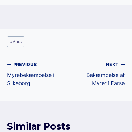
Post
#
Aars
Tags:
Post
PREVIOUS
NEXT
Myrebekæmpelse i
Bekæmpelse af
navigation
Silkeborg
Myrer i Farsø
Similar Posts