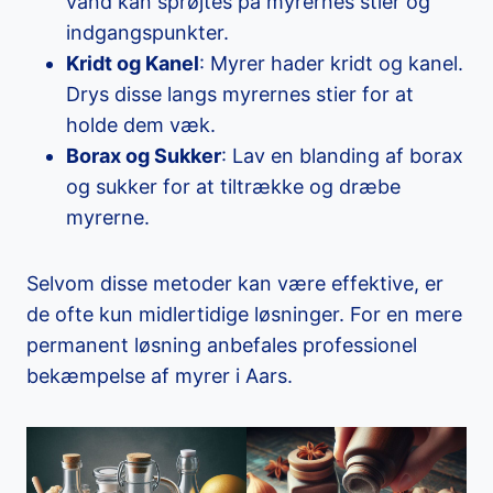
vand kan sprøjtes på myrernes stier og
indgangspunkter.
Kridt og Kanel
: Myrer hader kridt og kanel.
Drys disse langs myrernes stier for at
holde dem væk.
Borax og Sukker
: Lav en blanding af borax
og sukker for at tiltrække og dræbe
myrerne.
Selvom disse metoder kan være effektive, er
de ofte kun midlertidige løsninger. For en mere
permanent løsning anbefales professionel
bekæmpelse af myrer i Aars.