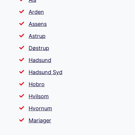
Arden
Assens
Astrup
Døstrup
Hadsund
Hadsund Syd
Hobro
Hvilsom
Hvornum
Mariager