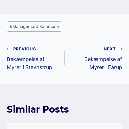
Post
#
Mariagerfjord Kommune
Tags:
Post
PREVIOUS
NEXT
Bekæmpelse af
Bekæmpelse af
navigation
Myrer i Stevnstrup
Myrer i Fårup
Similar Posts