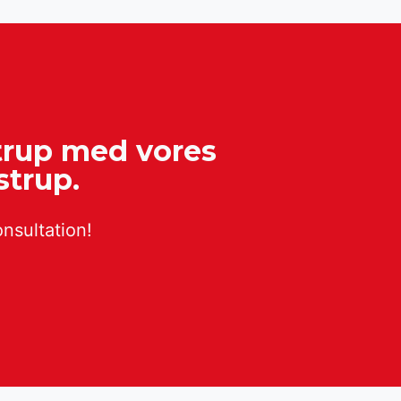
strup med vores
strup.
onsultation!