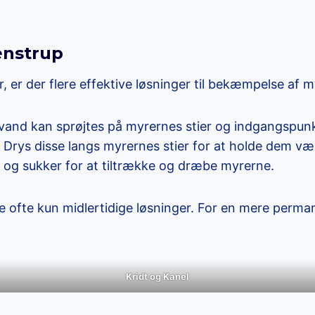
enstrup
er der flere effektive løsninger til bekæmpelse af my
 vand kan sprøjtes på myrernes stier og indgangspunk
. Drys disse langs myrernes stier for at holde dem væ
x og sukker for at tiltrække og dræbe myrerne.
e ofte kun midlertidige løsninger. For en mere perma
Kridt og Kanel