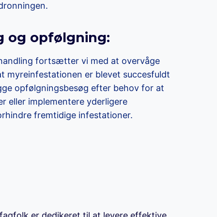
 dronningen.
g og opfølgning:
handling fortsætter vi med at overvåge
 at myreinfestationen er blevet succesfuldt
gge opfølgningsbesøg efter behov for at
 eller implementere yderligere
orhindre fremtidige infestationer.
agfolk er dedikeret til at levere effektive