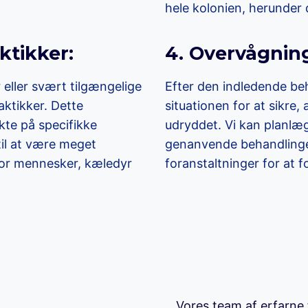
hele kolonien, herunder
ktikker:
4. Overvågnin
r eller svært tilgængelige
Efter den indledende be
aktikker. Dette
situationen for at sikre,
kte på specifikke
udryddet. Vi kan planlæ
til at være meget
genanvende behandlinger
 for mennesker, kæledyr
foranstaltninger for at f
Vores team af erfarne f