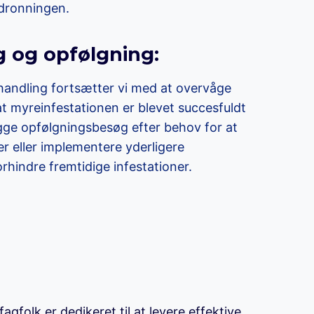
 dronningen.
g og opfølgning:
handling fortsætter vi med at overvåge
 at myreinfestationen er blevet succesfuldt
gge opfølgningsbesøg efter behov for at
 eller implementere yderligere
orhindre fremtidige infestationer.
agfolk er dedikeret til at levere effektive