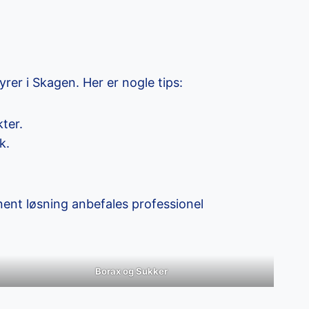
rer i Skagen. Her er nogle tips:
ter.
k.
nent løsning anbefales professionel
Borax og Sukker