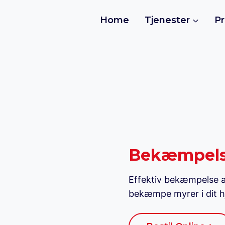
Home
Tjenester
Pr
Bekæmpelse
Effektiv bekæmpelse af
bekæmpe myrer i dit hj