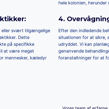
hele kolonien, herunder
ktikker:
4. Overvågnin
r eller svært tilgængelige
Efter den indledende be
aktikker. Dette
situationen for at sikre,
kte på specifikke
udryddet. Vi kan planlæ
til at være meget
genanvende behandlinger
 for mennesker, kæledyr
foranstaltninger for at f
Vores team af erfarne f