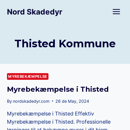
Skip
Nord Skadedyr
to
content
Thisted Kommune
MYREBEKÆMPELSE
Myrebekæmpelse i Thisted
By
nordskadedyr.com
26 de May, 2024
Myrebekæmpelse i Thisted Effektiv
Myrebekæmpelse i Thisted. Professionelle
løsninger til at bekæmpe myrer i dit hjem