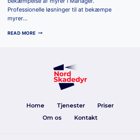
bekæmpelse af myrer i Mariager.
Professionelle løsninger til at bekæmpe
myrer…
BEKÆMPELSE
READ MORE
AF
MYRER
I
MARIAGER
Home
Tjenester
Priser
Om os
Kontakt