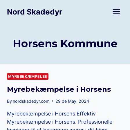
Skip
Nord Skadedyr
to
content
Horsens Kommune
MYREBEKÆMPELSE
Myrebekæmpelse i Horsens
By
nordskadedyr.com
29 de May, 2024
Myrebekæmpelse i Horsens Effektiv
Myrebekæmpelse i Horsens. Professionelle
løsninger til at bekæmpe myrer i dit hjem