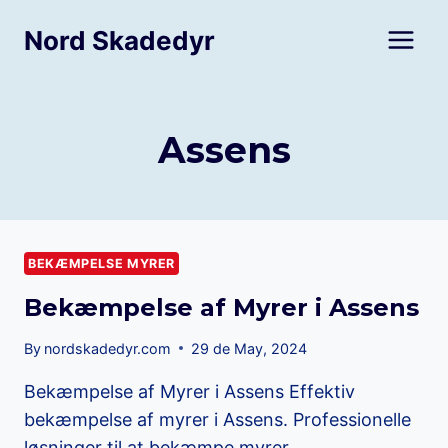
Skip
Nord Skadedyr
to
content
Assens
BEKÆMPELSE MYRER
Bekæmpelse af Myrer i Assens
By
nordskadedyr.com
29 de May, 2024
Bekæmpelse af Myrer i Assens Effektiv
bekæmpelse af myrer i Assens. Professionelle
løsninger til at bekæmpe myrer…