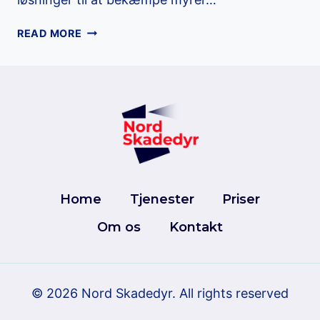
BEKÆMPELSE
READ MORE
AF
MYRER
I
ASSENS
Home
Tjenester
Priser
Om os
Kontakt
© 2026 Nord Skadedyr.
All
rights
reserved