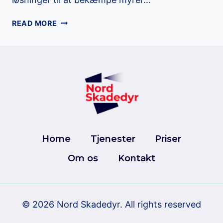
BEKÆMPELSE
READ MORE
AF
MYRER
I
ARDEN
Home
Tjenester
Priser
Om os
Kontakt
© 2026 Nord Skadedyr.
All
rights
reserved