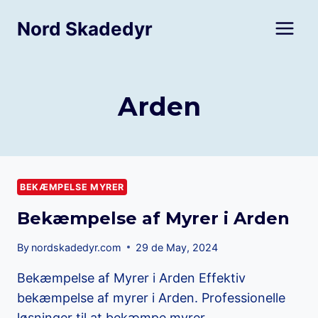
Skip
Nord Skadedyr
to
content
Arden
BEKÆMPELSE MYRER
Bekæmpelse af Myrer i Arden
By
nordskadedyr.com
29 de May, 2024
Bekæmpelse af Myrer i Arden Effektiv
bekæmpelse af myrer i Arden. Professionelle
løsninger til at bekæmpe myrer…