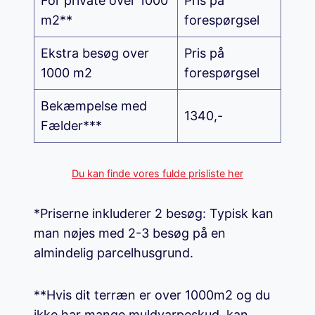
For private over 1000
Pris på
m2**
forespørgsel
Ekstra besøg over
Pris på
1000 m2
forespørgsel
Bekæmpelse med
1340,-
Fælder***
Du kan finde vores fulde prisliste her
*Priserne inkluderer 2 besøg: Typisk kan
man nøjes med 2-3 besøg på en
almindelig parcelhusgrund.
**Hvis dit terræn er over 1000m2 og du
ikke har mange muldvarpeskud, kan