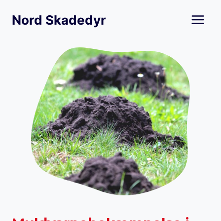
Skip
Nord Skadedyr
to
content