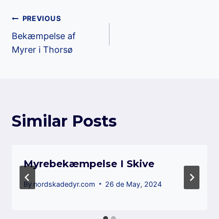
Post
PREVIOUS
Bekæmpelse af
navigation
Myrer i Thorsø
Similar Posts
Myrebekæmpelse I Skive
By
nordskadedyr.com
26 de May, 2024